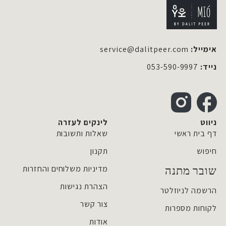
אימייל:
service@dalitpeer.com
נייד:
053-590-9997
ד
ד
ל
ל
ניווט
לינקים לעזרה
י
י
דף בית ראשי
שאלות ותשובות
ת
ת
פ
פ
חיפוש
תקנון
א
א
ר
ר
מדיניות משלוחים והחזרות
שובר מתנה
o
o
הצהרת נגישות
n
n
הרשמה לניוזלטר
I
F
צור קשר
n
a
לקוחות מספרות
s
c
אודות