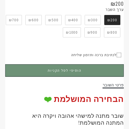
מחיר
₪200
ערך השבר
ערך השבר
רגיל
₪700
₪600
₪500
₪400
₪300
₪200
₪1000
₪900
₪800
לכתיבת ברכה ותזמון שליחה
Gift card recipient form collapsed
הוסיפי לסל הקניות
Description
פרטי השובר
of
שובר
הבחירה המושלמת
❤️
מתנה
שובר
מתנה
למישהי אהובה ויקרה היא
ה
מתנה
המושלמת!