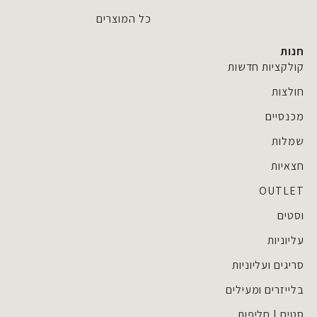
t
e
a
b
כל המוצרים
g
o
r
o
חנות
a
k
קולקציות חדשות
m
חולצות
מכנסיים
שמלות
חצאיות
OUTLET
וסטים
עליוניות
סריגים ועליוניות
בלייזרים ומעילים
סטים | חליפות